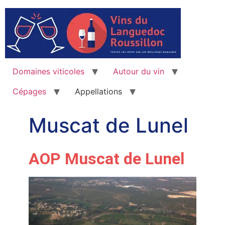
Domaines viticoles
Autour du vin
Cépages
Appellations
Muscat de Lunel
AOP Muscat de Lunel