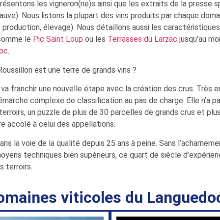
ésentons les vigneron(ne)s ainsi que les extraits de la presse 
ve). Nous listons la plupart des vins produits par chaque doma
s, production, élevage). Nous détaillons aussi les caractéristiqu
 comme le
Pic Saint Loup
ou les
Terrasses du Larzac
jusqu’au mo
doc
.
ussillon est une terre de grands vins ?
va franchir une nouvelle étape avec la création des crus. Très en
marche complexe de classification au pas de charge. Elle n’a p
s terroirs, un puzzle de plus de 30 parcelles de grands crus et p
e accolé à celui des appellations.
ns la voie de la qualité depuis 25 ans à peine. Sans l’acharnem
oyens techniques bien supérieurs, ce quart de siècle d’expérie
 terroirs.
omaines viticoles du Languedoc