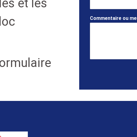
es et les
doc
Commentaire ou m
formulaire