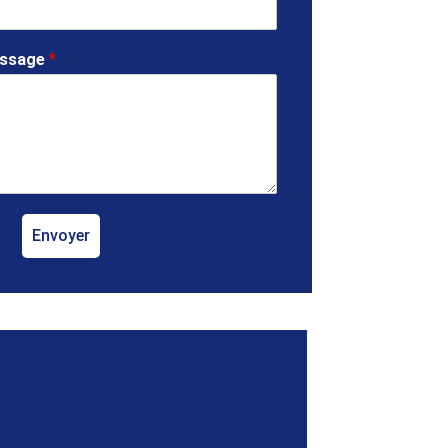
essage
*
Envoyer