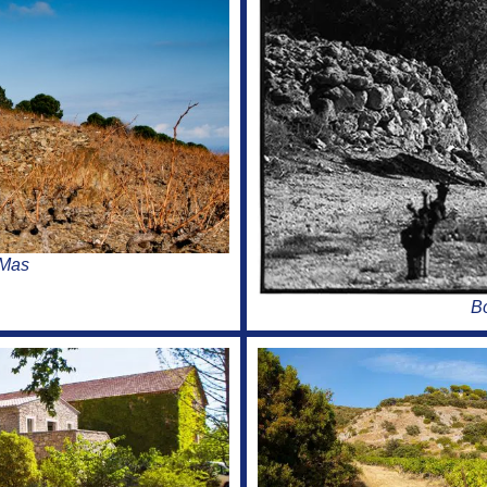
 Mas
B