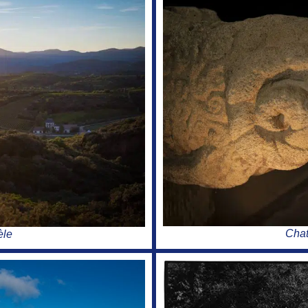
Cha
èle